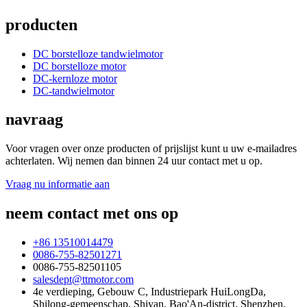
producten
DC borstelloze tandwielmotor
DC borstelloze motor
DC-kernloze motor
DC-tandwielmotor
navraag
Voor vragen over onze producten of prijslijst kunt u uw e-mailadres
achterlaten. Wij nemen dan binnen 24 uur contact met u op.
Vraag nu informatie aan
neem contact met ons op
+86 13510014479
0086-755-82501271
0086-755-82501105
salesdept@ttmotor.com
4e verdieping, Gebouw C, Industriepark HuiLongDa,
Shilong-gemeenschap, Shiyan, Bao'An-district, Shenzhen,