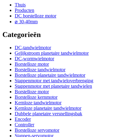
Thuis
Producten
DC borstelloze motor
⌀ 30-40mm
Categorieën
DC-tandwielmotor
Gelijkstroom planetaire tandwielmotor
DC-wormwielmotor
Borstelloze motor
Borstelloze tandwielmotor
Borstelloze planetaire tandwielmotor
Stappenmotor met tandwieloverbrenging
Stappenmotor met planetaire tandwielen
Borstelloze motor
Borstelloze kernmotor
Kernloze tandwielmotor
Kernloze planetaire tandwielmotor
Dubbele planetaire versnellingsbak
Encoder
Controller
Borstelloze servomotor
Stappen-servomotor