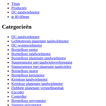
Thuis
Producten
DC-tandwielmotor
⌀ 40-60mm
Categorieën
DC-tandwielmotor
Gelijkstroom planetaire tandwielmotor
DC-wormwielmotor
Borstelloze motor
Borstelloze tandwielmotor
Borstelloze planetaire tandwielmotor
Stappenmotor met tandwieloverbrenging
Stappenmotor met planetaire tandwielen
Borstelloze motor
Borstelloze kernmotor
Kernloze tandwielmotor
Kernloze planetaire tandwielmotor
Dubbele planetaire versnellingsbak
Encoder
Controller
Borstelloze servomotor
Stappen-servomotor