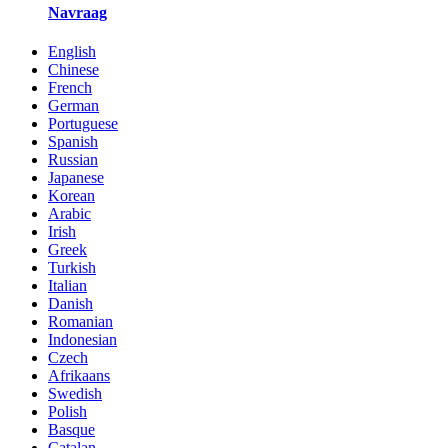
Navraag
English
Chinese
French
German
Portuguese
Spanish
Russian
Japanese
Korean
Arabic
Irish
Greek
Turkish
Italian
Danish
Romanian
Indonesian
Czech
Afrikaans
Swedish
Polish
Basque
Catalan