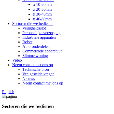
⌀ 10-20mm
⌀ 20-30mm
⌀ 30-40mm
⌀ 40-60mm
Sectoren die we bedienen
Veiligheidsslot
Persoonlijke verzorging
Industriële apparaten
Robot
Auto-onderdelen
Commerciële apparatuur
Slimme woning
Video
Neem contact met ons op
Technische bron
Veelgestelde vragen
Nieuws
Neem contact met ons op
English
Sectoren die we bedienen