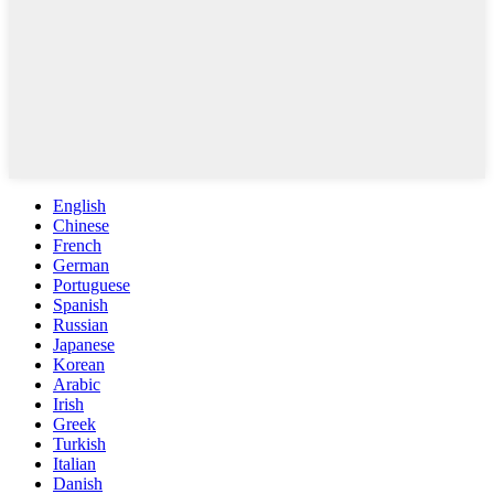
English
Chinese
French
German
Portuguese
Spanish
Russian
Japanese
Korean
Arabic
Irish
Greek
Turkish
Italian
Danish