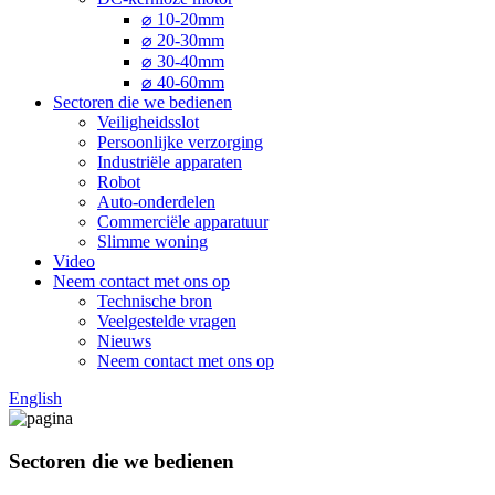
⌀ 10-20mm
⌀ 20-30mm
⌀ 30-40mm
⌀ 40-60mm
Sectoren die we bedienen
Veiligheidsslot
Persoonlijke verzorging
Industriële apparaten
Robot
Auto-onderdelen
Commerciële apparatuur
Slimme woning
Video
Neem contact met ons op
Technische bron
Veelgestelde vragen
Nieuws
Neem contact met ons op
English
Sectoren die we bedienen