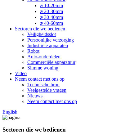
⌀ 10-20mm
⌀ 20-30mm
⌀ 30-40mm
⌀ 40-60mm
Sectoren die we bedienen
Veiligheidsslot
Persoonlijke verzorging
Industriële apparaten
Robot
Auto-onderdelen
Commerciële apparatuur
Slimme woning
Video
Neem contact met ons op
Technische bron
Veelgestelde vragen
Nieuws
Neem contact met ons op
English
Sectoren die we bedienen