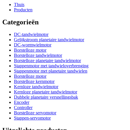
Thuis
Producten
Categorieën
DC-tandwielmotor
Gelijkstroom planetaire tandwielmotor
DC-wormwielmotor
Borstelloze motor
Borstelloze tandwielmotor
Borstelloze planetaire tandwielmotor
Stappenmotor met tandwieloverbrenging
Stappenmotor met planetaire tandwielen
Borstelloze motor
Borstelloze kernmotor
Kernloze tandwielmotor
Kernloze planetaire tandwielmotor
Dubbele planetaire versnellingsbak
Encoder
Controller
Borstelloze servomotor
Stappen-servomotor