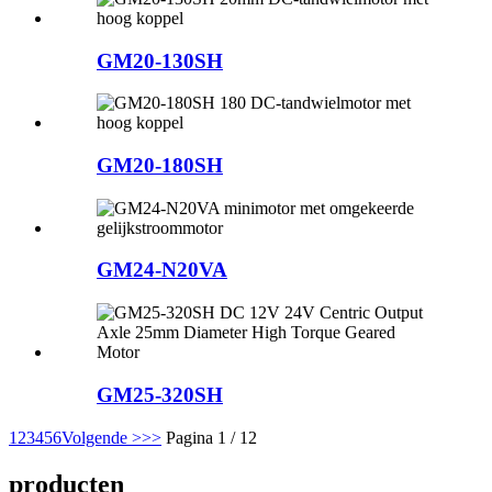
GM20-130SH
GM20-180SH
GM24-N20VA
GM25-320SH
1
2
3
4
5
6
Volgende >
>>
Pagina 1 / 12
producten