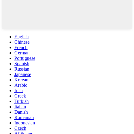
English
Chinese
French
German
Portuguese
Spanish
Russian
Japanese
Korean
Arabic
Irish
Greek
Turkish
Italian
Danish
Romanian
Indonesian
Czech
Afrikaans